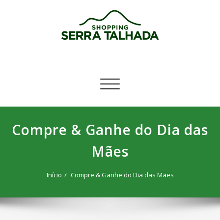
Skip
to
content
Shopping Serra Talhada
Venha Viver o Melhor!
Alternar navegação
Compre & Ganhe do Dia das
Mães
Início
Compre & Ganhe do Dia das Mães