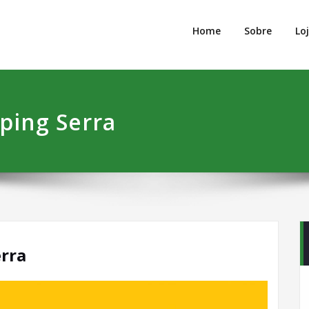
ng Serra Talhada
o Melhor!
Home
Sobre
Lo
ping Serra
erra