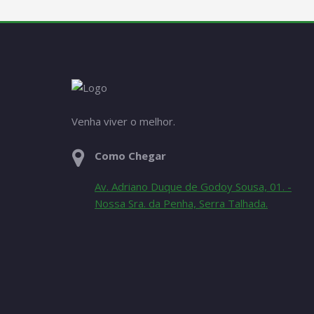
Venha viver o melhor.
Como Chegar
Av. Adriano Duque de Godoy Sousa, 01. -
Nossa Sra. da Penha, Serra Talhada.