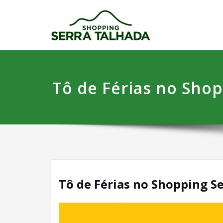
Skip
Shoppi
Venha Viver 
to
content
Tô de Férias no Shop
Tô de Férias no Shopping S