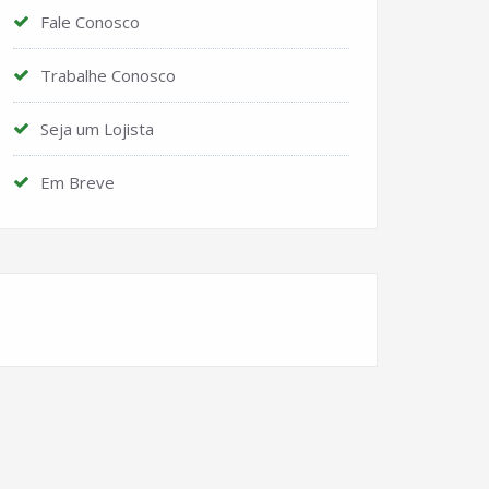
Fale Conosco
Trabalhe Conosco
Seja um Lojista
Em Breve
Instagram
Facebook