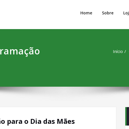
ng Serra Talhada
o Melhor!
Home
Sobre
Lo
gramação
Início
o para o Dia das Mães