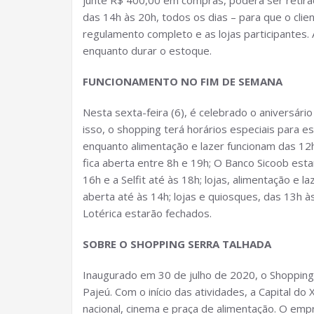
junte R$ 400,00 em compras, poderá ser retirad
das 14h às 20h, todos os dias – para que o client
regulamento completo e as lojas participantes. 
enquanto durar o estoque.
FUNCIONAMENTO NO FIM DE SEMANA
Nesta sexta-feira (6), é celebrado o aniversári
isso, o shopping terá horários especiais para es
enquanto alimentação e lazer funcionam das 12h 
fica aberta entre 8h e 19h; O Banco Sicoob esta
16h e a Selfit até às 18h; lojas, alimentação e la
aberta até às 14h; lojas e quiosques, das 13h à
Lotérica estarão fechados.
SOBRE O SHOPPING SERRA TALHADA
Inaugurado em 30 de julho de 2020, o Shopping
Pajeú. Com o início das atividades, a Capital 
nacional, cinema e praça de alimentação. O e