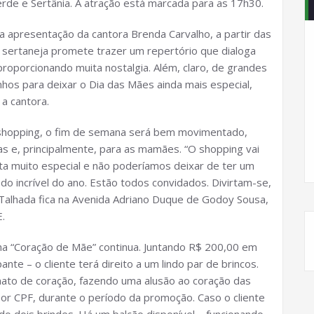
erde e Sertânia. A atração está marcada para as 17h30.
a apresentação da cantora Brenda Carvalho, a partir das
 sertaneja promete trazer um repertório que dialoga
roporcionando muita nostalgia. Além, claro, de grandes
nhos para deixar o Dia das Mães ainda mais especial,
a cantora.
 shopping, o fim de semana será bem movimentado,
s e, principalmente, para as mamães. “O shopping vai
ata muito especial e não poderíamos deixar de ter um
do incrível do ano. Estão todos convidados. Divirtam-se,
a Talhada fica na Avenida Adriano Duque de Godoy Sousa,
.
ha “Coração de Mãe” continua. Juntando R$ 200,00 em
nte – o cliente terá direito a um lindo par de brincos.
ato de coração, fazendo uma alusão ao coração das
or CPF, durante o período da promoção. Caso o cliente