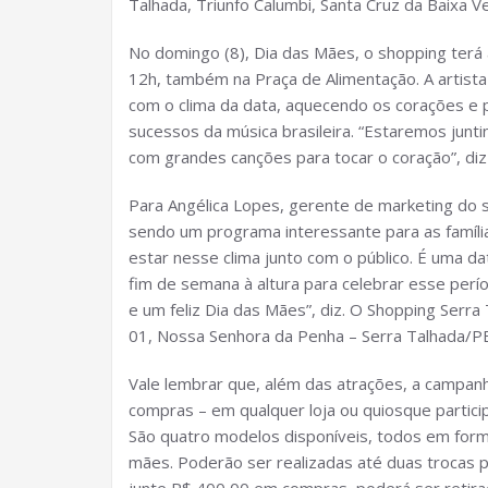
Talhada, Triunfo Calumbi, Santa Cruz da Baixa V
No domingo (8), Dia das Mães, o shopping terá 
12h, também na Praça de Alimentação. A artista
com o clima da data, aquecendo os corações e p
sucessos da música brasileira. “Estaremos junti
com grandes canções para tocar o coração”, diz 
Para Angélica Lopes, gerente de marketing do
sendo um programa interessante para as família
estar nesse clima junto com o público. É uma d
fim de semana à altura para celebrar esse perío
e um feliz Dia das Mães”, diz. O Shopping Serr
01, Nossa Senhora da Penha – Serra Talhada/PE
Vale lembrar que, além das atrações, a campan
compras – em qualquer loja ou quiosque participa
São quatro modelos disponíveis, todos em form
mães. Poderão ser realizadas até duas trocas p