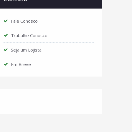
Fale Conosco
Trabalhe Conosco
Seja um Lojista
Em Breve
Instagram
Facebook