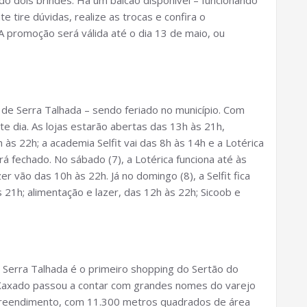
o dois brindes. Há um balcão disponível – funcionando
e tire dúvidas, realize as trocas e confira o
A promoção será válida até o dia 13 de maio, ou
o de Serra Talhada – sendo feriado no município. Com
te dia. As lojas estarão abertas das 13h às 21h,
às 22h; a academia Selfit vai das 8h às 14h e a Lotérica
rá fechado. No sábado (7), a Lotérica funciona até às
zer vão das 10h às 22h. Já no domingo (8), a Selfit fica
s 21h; alimentação e lazer, das 12h às 22h; Sicoob e
 Serra Talhada é o primeiro shopping do Sertão do
do Xaxado passou a contar com grandes nomes do varejo
mpreendimento, com 11.300 metros quadrados de área