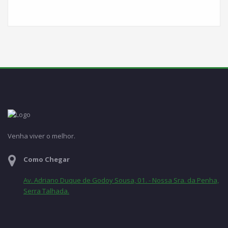
Facebook
Venha viver o melhor.
Como Chegar
Av. Adriano Duque de Godoy Sousa, 01. - Nossa Sra. da Penha,
Serra Talhada.