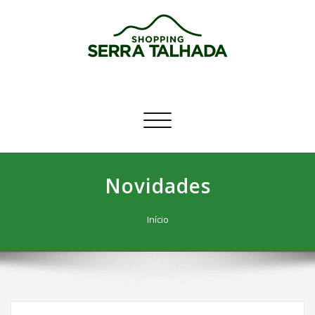
Skip
to
content
Shopping Serra Talhada
Venha Viver o Melhor!
Alternar navegação
Novidades
Início