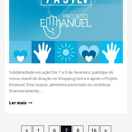
Solidariedade em ação! De 7 a 9 de fevereiro, participe do
nosso stand de doação no Shopping Serra e ajude o Projeto
Emanuel. Doe roupas, alimentos perecíveis ou contribua
financeiramente.…
Ler mais
Paginação
1
6
7
8
16
…
…